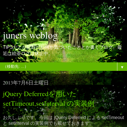
juners weblog
TIPSだとか記録だか何か気づいたこととか書くブログ。最
近は絵茶ログは休止中。
▼
2013年7月6日土曜日
jQuery Deferredを用いた
setTimeout,setInterval の実装例
お久しぶりです。今回は jQuery Deferred による setTimeout
と setInterval の実装例でも載せておきます。