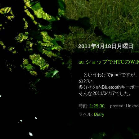
2011年4月18日月曜日
au ショップでHTCのW
というわけでjunerです
めどい。
多分その内Bluetoothキー
そんな2011/04/17でした。
時刻:
1:29:00
posted:
Unkno
ラベル:
Diary