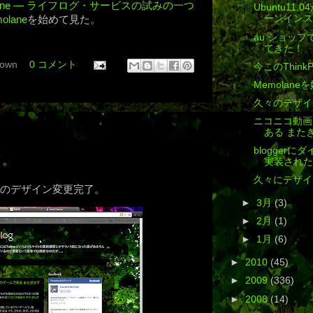
lane — ライフログ・サービスの試みの一つ
Ubuntu1
ーンインス
olane
を始めて見た。
au ショップ
てきた！
own
0 コメント
今このThin
Memolan
久々のデザイ
ニコニコ動画
ある また
blogger
了。
実装された
久々にデザイ
のデザイン変更完了。
►
3月
(3)
►
2月
(1)
►
1月
(6)
►
2010
(45)
►
2009
(336)
►
2008
(14)