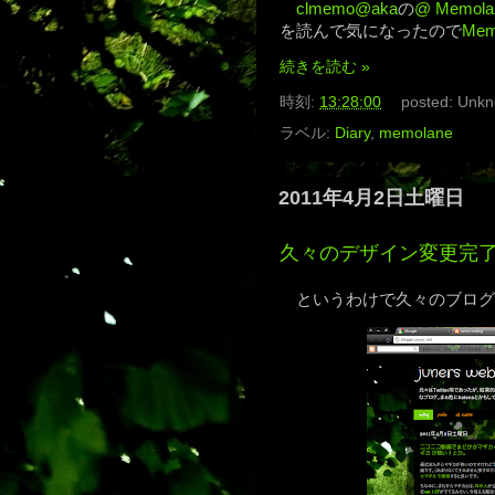
clmemo@aka
の
@ Memo
を読んで気になったので
Mem
続きを読む »
時刻:
13:28:00
posted:
Unkn
ラベル:
Diary
,
memolane
2011年4月2日土曜日
久々のデザイン変更完
というわけで久々のブログ