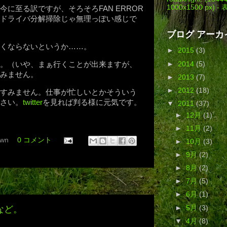
1000x1500 px) -
に至る訳ですが、そろそろFAN ERROR
ドライバ分解掃除じゃ無理っぽい感じで
ブログ アーカ
くならないというか……。
►
2015
(3)
►
2014
(5)
。（いや、まぁ行くことが出来ますが、
みません。
►
2013
(7)
►
2012
(18)
すみません。仕事が忙しいとかそういう
さい。
twitter
を見れば判る様に元気です。
▼
2011
(37)
►
12月
(1)
。
►
11月
(2)
wn
0 コメント
►
10月
(3)
►
9月
(2)
►
8月
(2)
►
7月
(5)
►
6月
(1)
るなど。
►
5月
(3)
▼
4月
(8)