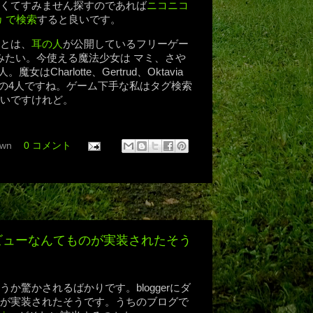
くてすみません探すのであれば
ニコニコ
 で検索
すると良いです。
とは、
耳の人
が公開しているフリーゲー
みたい。今使える魔法少女は マミ、さや
はCharlotte、Gertrud、Oktavia
sa Mariaの4人ですね。ゲーム下手な私はタグ検索
いですけれど。
wn
0 コメント
ックビューなんてものが実装されたそう
か驚かされるばかりです。bloggerにダ
が実装されたそうです。うちのブログで