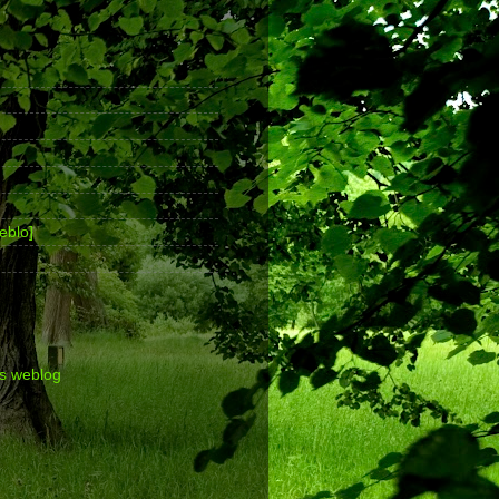
eblo]
's weblog