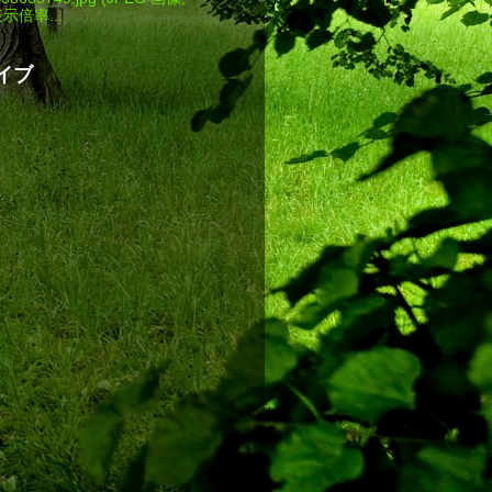
 表示倍率...
イブ