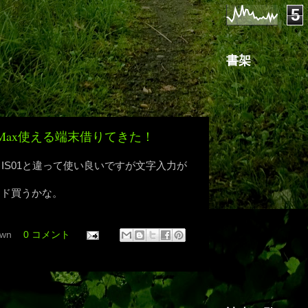
5
書架
iMax使える端末借りてきた！
が、IS01と違って使い良いですが文字入力が
ボード買うかな。
wn
0 コメント