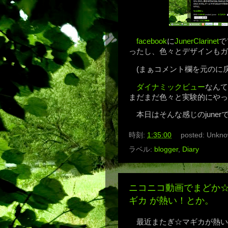
facebook
に
JunerClarinet
で
ったし、色々とデザインもガ
(まぁコメント欄を元のに
ダイナミックビュー
なんて
まだまだ色々と実験的にやっ
本日はそんな感じのjune
時刻:
1:35:00
posted:
Unkno
ラベル:
blogger
,
Diary
ニコニコ動画でまどか☆
ギカ が熱い！とか。
最近またぎ☆マギカが熱い