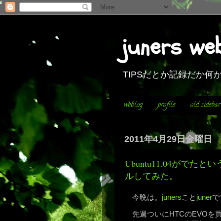
juners we
TIPSだとか記録だか
weblog
profile
old sidebar
2011年4月29日金曜日
Ubuntu11.04がで
ルしてみた。
今晩は。
juners
こと
juner
で
先週ついにHTCのEVO