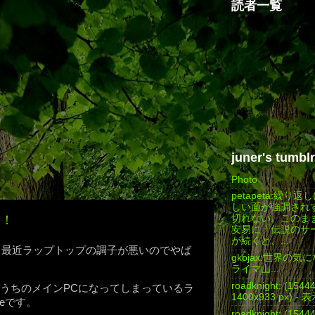
読者一覧
juner's tumblr
Photo
petapeta:繰り
しい面が強調され
い！
切れない。このま
安易に「伝説のサ
が続くと、...
。最近ラップトップの調子が悪いのでやば
gkojax:世界の
ライマ山...
roadknight: (154
うちのメインPCになってしまっているラ
1400x933 px) - 
1eです。
roadknight: (154