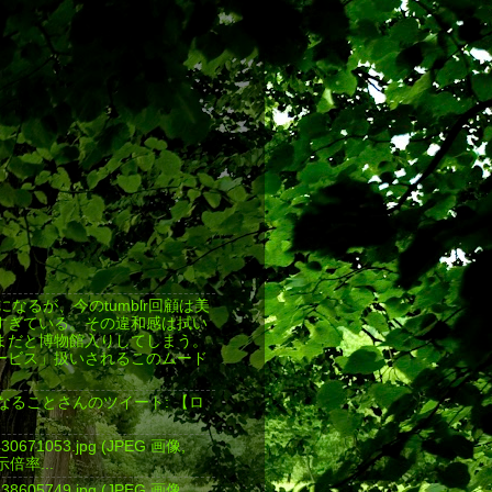
返しになるが、今のtumblr回顧は美
すぎている。その違和感は拭い
まだと博物館入りしてしまう。
ービス」扱いされるこのムード
気になることさんのツイート: 【ロ
4430671053.jpg (JPEG 画像,
表示倍率...
4438605749.jpg (JPEG 画像,