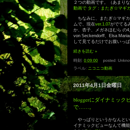
２つの動画です。（あまりな
動画で タグ：またぎ☆マギカ
ちなみに、またぎ☆マギカ
ムで、現在
ver.1.07
がでてる
か、杏子、メガネほむら の4人。魔女
von Seckendorff、El
して見てるだけでお腹いっぱ
続きを読む »
時刻:
0:09:00
posted:
Unkno
ラベル:
ニコニコ動画
2011年4月1日金曜日
bloggerにダイナミ
で……。
やっぱりというかなんという
イナミックビューなんて機能