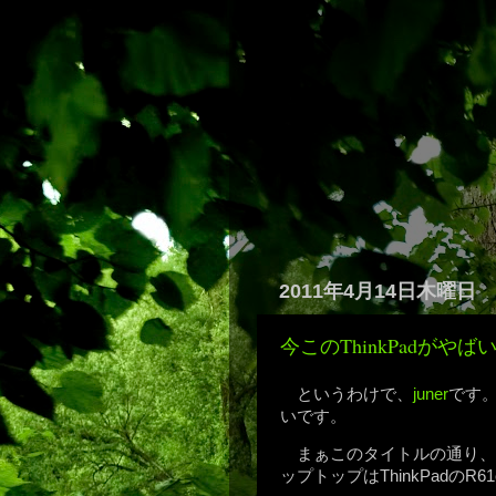
2011年4月14日木曜日
今このThinkPadがやば
というわけで、
juner
です
いです。
まぁこのタイトルの通り、
ップトップはThinkPadのR6