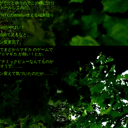
1.04がでたというのでこの機にクリ
トールしてみた。
でHTCのWiMax使える端末借り
kPadがやばい！
eを始めて見るなど。
ン変更完了。
でまどか☆マギカ のゲームで
ぎ☆マギカ が熱い！とか。
にダイナミックビューなんてものが
そうで……。
ン変えて気づいたのだが……。