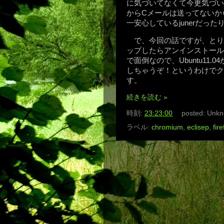
に気づいてなくて今更気づい
からCメールは送ってないか
一安心しているjunerだった
で、今回の話ですが、とりあえ
ップしたらアンインストール
で面倒なので、Ubuntu11
しちゃうぞ！というわけでク
す。
続きを読む »
時刻:
23:23:00
posted:
Unkn
ラベル:
chromium
,
eclisep
,
fir