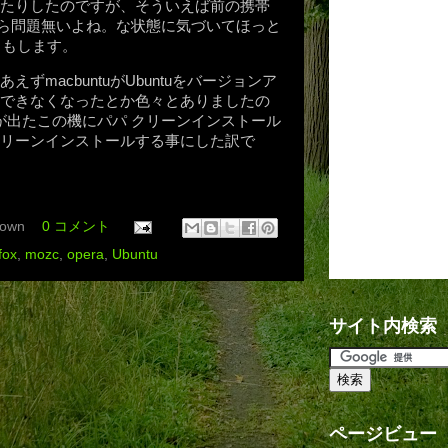
たりしたのですが、そういえば前の携帯
ら問題無いよね。な状態に気づいてほっと
りもします。
ずmacbuntuがUbuntuをバージョンア
できなくなったとか色々とありましたの
.04が出たこの機にパパ クリーンインストール
リーンインストールする事にした訳で
own
0 コメント
efox
,
mozc
,
opera
,
Ubuntu
サイト内検索
ページビュー