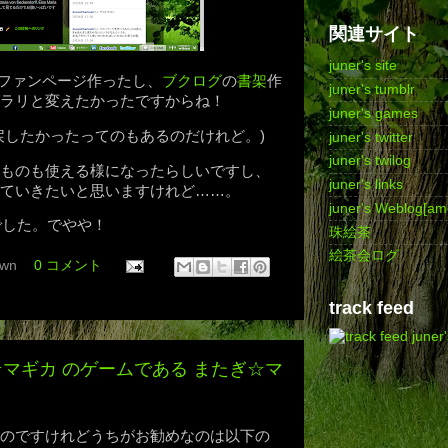
関連サイト
juner's site
ファンページ作ったし、
ブクログ
の
書架
作
juner's tumblr
ラリと変えたかったですからね！
juner's games
戻したかったってのもあるのだけれど。)
juner's twitter
juner's twilog
ものも使える様になったらしいですし、
juner's links
ていきたいと思いますけれど……。
juner's Weblog[am
rでした。でやや！
珠絵茶
絵茶会ログ
wn
0 コメント
track feed
juner
マギカ のゲームである またぎ☆マ
のですけれどうちがお勧めなのは以下の