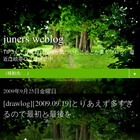
juners weblog
TIPSだとか記録だか何か気づいたこととか書くブログ。最
近は絵茶ログは休止中。
▼
2009年9月25日金曜日
[drawlog][2009.09.19]とりあえず多すぎ
るので最初と最後を。