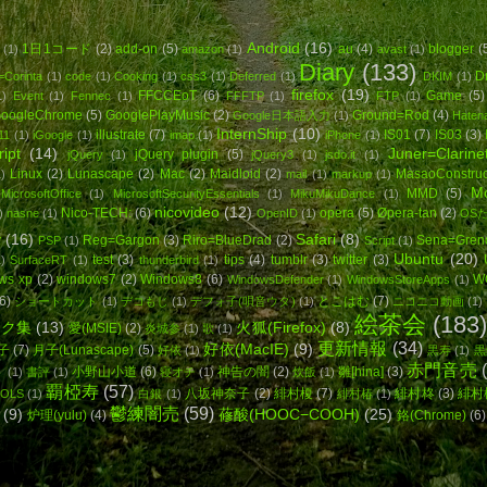
Android
(16)
1日1コード
(2)
add-on
(5)
au
(4)
blogger
(
(1)
amazon
(1)
avast
(1)
Diary
(133)
D
=Corinta
(1)
code
(1)
Cooking
(1)
css3
(1)
Deferred
(1)
DKIM
(1)
firefox
(19)
FFCCEoT
(6)
Game
(5)
1)
Event
(1)
Fennec
(1)
FFFTP
(1)
FTP
(1)
oogleChrome
(5)
GooglePlayMusic
(2)
Ground=Rod
(4)
Google日本語入力
(1)
Hatena
InternShip
(10)
illustrate
(7)
IS01
(7)
IS03
(3)
11
(1)
iGoogle
(1)
imap
(1)
iPhone
(1)
ipt
(14)
Juner=Clarine
jQuery plugin
(5)
jQuery
(1)
jQuery3
(1)
jsdo.it
(1)
Linux
(2)
Lunascape
(2)
Mac
(2)
Maidloid
(2)
MasaoConstruc
)
mail
(1)
markup
(1)
Mo
MMD
(5)
MicrosoftOffice
(1)
MicrosoftSecurityEssentials
(1)
MikuMikuDance
(1)
nicovideo
(12)
Nico-TECH:
(6)
opera
(5)
Øpera-tan
(2)
)
nasne
(1)
OpenID
(1)
OS
v
(16)
Safari
(8)
Reg=Gargon
(3)
Riro=BlueDrad
(2)
Sena=Gren
PSP
(1)
Script
(1)
Ubuntu
(20)
test
(3)
tips
(4)
tumblr
(3)
twitter
(3)
)
SurfaceRT
(1)
thunderbird
(1)
ws xp
(2)
windows7
(2)
Windows8
(6)
W
WindowsDefender
(1)
WindowsStoreApps
(1)
6)
とこはむ
(7)
ショートカット
(1)
デコもじ
(1)
デフォ子(唄音ウタ)
(1)
ニコニコ動画
(1)
絵茶会
(183)
ンク集
(13)
火狐(Firefox)
(8)
愛(MSIE)
(2)
炎城参
(1)
歌
(1)
更新情報
(34)
好依(MacIE)
(9)
子
(7)
月子(Lunascape)
(5)
好依
(1)
黒寿
(1)
黒
赤門音売
小野山小道
(6)
神告の闇
(2)
雛[hina]
(3)
ト
(1)
書評
(1)
寝オチ
(1)
炊飯
(1)
覇椏寿
(57)
八坂神奈子
(2)
緋村榎
(7)
緋村柊
(3)
緋村
OLS
(1)
白銀
(1)
緋村椿
(1)
鬱練闇売
(59)
(9)
蓚酸(HOOC−COOH)
(25)
炉理(yulu)
(4)
鉻(Chrome)
(6)