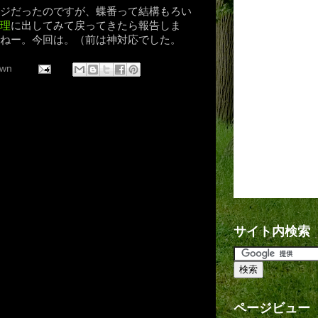
ジだったのですが、蝶番って結構もろい
理
に出してみて戻ってきたら報告しま
かねー。今回は。（前は
神対応
でした。
wn
サイト内検索
ページビュー