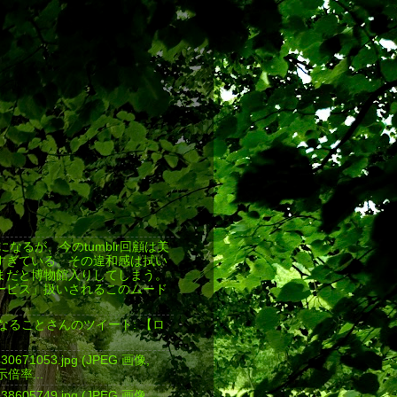
返しになるが、今のtumblr回顧は美
すぎている。その違和感は拭い
まだと博物館入りしてしまう。
ービス」扱いされるこのムード
気になることさんのツイート: 【ロ
4430671053.jpg (JPEG 画像,
表示倍率...
4438605749.jpg (JPEG 画像,