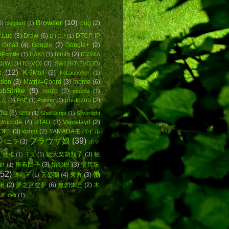
Browser
(10)
5)
bug
(2)
blogpart
(1)
r.Luc
(3)
Draw
(6)
DTCP-IP
DTCP
(1)
Gmail
(4)
Google
(7)
Google+
(2)
html5
(2)
Fotolife
(1)
HAXA
(1)
ICONIA
ISW11HT(EVO)
(3)
ISW12HT(EVO3D)
t
(12)
K-9Mail
(2)
ksLauncher
(1)
tion
(3)
Matrix=Coord
(3)
memo
(6)
bStrike
(9)
mozc
(3)
mozilla
(1)
photozou
(2)
たん
(1)
PAE
(1)
Painter
(1)
dia
(6)
SEO
(1)
ShellScript
(1)
Silverlight
Unicode
(4)
UTAU
(3)
Varcelayd
(2)
OFF
(3)
xoom
(2)
YAMADAモバイル
ブラウザ娘
(39)
バニラ
(3)
ポケ
観大楽胡頽子
(3)
観
絵板
(1)
干支
(1)
座布団子
(3)
始怨樹
(3)
雫音珠
鉄
(1)
(52)
働
天盛蘭
(4)
東方
(3)
遭顕玉
(1)
楸
(2)
夢之宮空夢
(6)
無勿体匠
(2)
木
Χ=deit
(1)