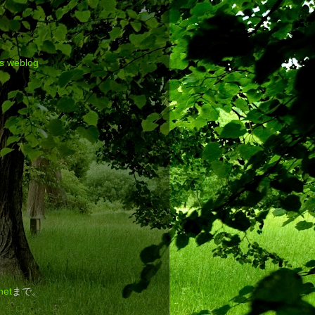
's weblog
net
まで。