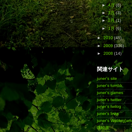
►
4月
(8)
►
3月
(3)
►
2月
(1)
►
1月
(6)
►
2010
(45)
►
2009
(336)
►
2008
(14)
関連サイト
juner's site
juner's tumblr
juner's games
juner's twitter
juner's twilog
juner's links
juner's Weblog[am
珠絵茶