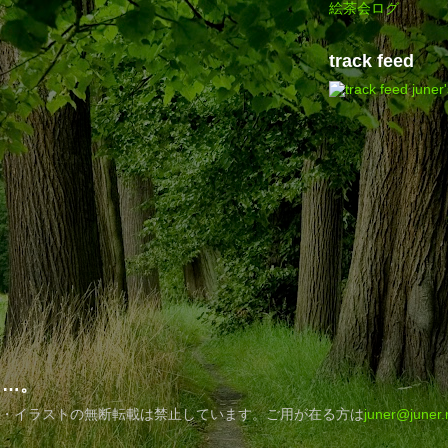
絵茶会ログ
track feed
juner
……。
・イラストの無断転載は禁止しています。ご用が在る方は
juner@juner.