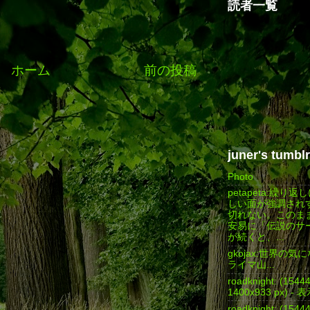
読者一覧
ホーム
前の投稿
juner's tumblr
Photo
petapeta:繰り
しい面が強調され
切れない。このま
安易に「伝説のサ
が続くと、...
gkojax:世界の
ライマ山...
roadknight: (154
1400x933 px) - 
roadknight: (154