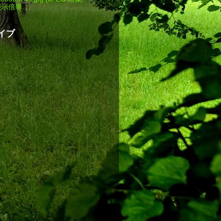
 表示倍率...
イブ