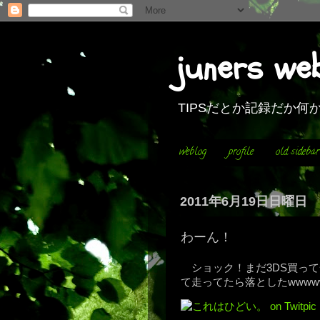
juners we
TIPSだとか記録だか
weblog
profile
old sidebar
2011年6月19日日曜日
わーん！
ショック！まだ3DS買っ
て走ってたら落としたwwww