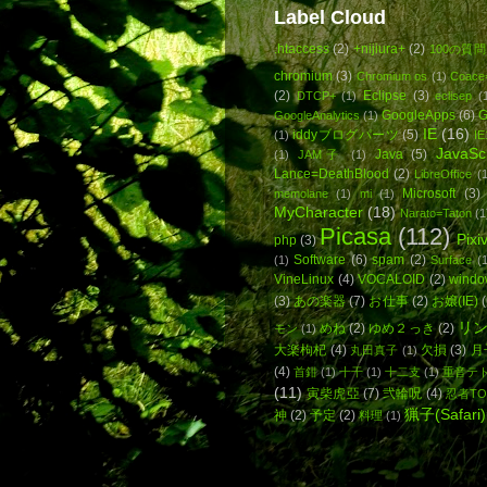
Label Cloud
.htaccess
(2)
+nijiura+
(2)
100の質問
chromium
(3)
Chromium os
(1)
Coace
(2)
Eclipse
(3)
DTCP+
(1)
eclisep
(
GoogleApps
(6)
G
GoogleAnalytics
(1)
IE
(16)
iddyブログパーツ
(5)
(1)
IE
JavaScr
Java
(5)
(1)
JAM子
(1)
Lance=DeathBlood
(2)
LibreOffice
(1
Microsoft
(3)
memolane
(1)
mi
(1)
MyCharacter
(18)
Narato=Taton
(1
Picasa
(112)
Pixi
php
(3)
Software
(6)
spam
(2)
(1)
Surface
(1
VineLinux
(4)
VOCALOID
(2)
windo
(3)
あの楽器
(7)
お仕事
(2)
お嬢(IE)
(
リ
めね
(2)
ゆめ２っき
(2)
モン
(1)
大楽枸杞
(4)
欠損
(3)
月
丸田真子
(1)
(4)
首鉗
(1)
十干
(1)
十二支
(1)
重音テ
(11)
寅柴虎亞
(7)
弐輪呪
(4)
忍者TO
猟子(Safari)
神
(2)
予定
(2)
料理
(1)