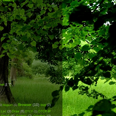
's weblog
net
まで。
Browser
(10)
5)
bug
(2)
blogpart
(1)
r.Luc
(3)
Draw
(6)
DTCP-IP
DTCP
(1)
Gmail
(4)
Google
(7)
Google+
(2)