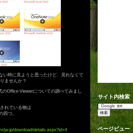
e入っていない時に見ようと思ったけど、見れなくて
りませんか？
ffice Viewerについての調べてみまし
サイト内検索
用意されている物は
sioの四つ。
ページビュー
m/ja-jp/download/details.aspx?id=4