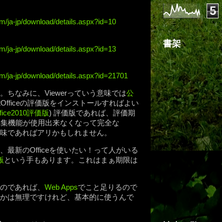
5
m/ja-jp/download/details.aspx?id=10
書架
m/ja-jp/download/details.aspx?id=13
om/ja-jp/download/details.aspx?id=21701
ちなみに、Viewerっていう意味では
公
oftOfficeの評価版をインストールすればよい
fice2010評価版
) 評価版であれば、評価期
編集機能が使用出来なくなって完全な
う意味であればアリかもしれません。
く、最新のOfficeを使いたい！って人がいる
版
という手もあります。これはまぁ期限は
のであれば、
Web Apps
でこと足りるので
かは無理ですけれど、基本的に使うんで