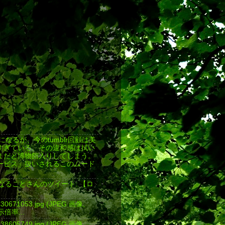
返しになるが、今のtumblr回顧は美
すぎている。その違和感は拭い
まだと博物館入りしてしまう。
ービス」扱いされるこのムード
気になることさんのツイート: 【ロ
4430671053.jpg (JPEG 画像,
表示倍率...
4438605749.jpg (JPEG 画像,