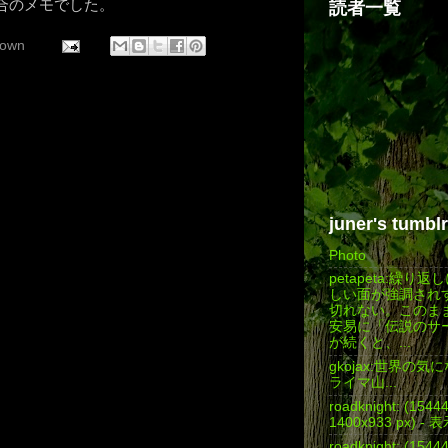
場合のメモでした。
読者一覧
own
juner's tumblr
Photo
petapeta:繰り
しい面が強調され
切れない。このま
安易に「伝説のサ
が続くと、...
gkojax:世界の
ライマ山...
roadknight: (154
1400x933 px) - 
roadknight: (154