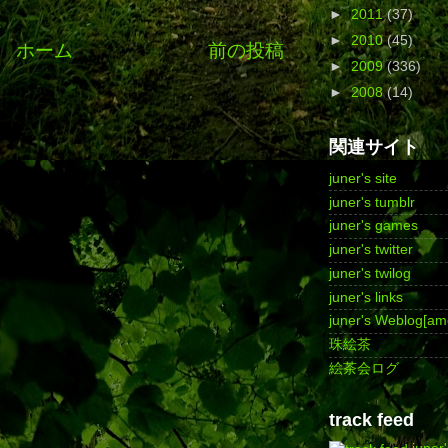
►
2011
(37)
►
2010
(45)
ホーム
前の投稿
►
2009
(336)
►
2008
(14)
関連サイト
juner's site
juner's tumblr
juner's games
juner's twitter
juner's twilog
juner's links
juner's Weblog[am
珠絵茶
絵茶会ログ
track feed