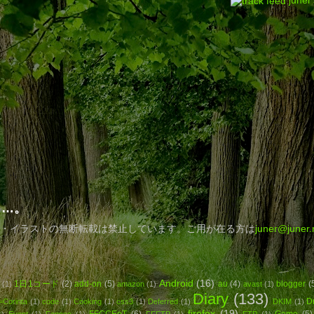
juner
……。
・イラストの無断転載は禁止しています。ご用が在る方は
juner@juner.
Android
(16)
1日1コード
(2)
add-on
(5)
au
(4)
blogger
(
(1)
amazon
(1)
avast
(1)
Diary
(133)
D
=Corinta
(1)
code
(1)
Cooking
(1)
css3
(1)
Deferred
(1)
DKIM
(1)
firefox
(19)
FFCCEoT
(6)
Game
(5)
1)
Event
(1)
Fennec
(1)
FFFTP
(1)
FTP
(1)