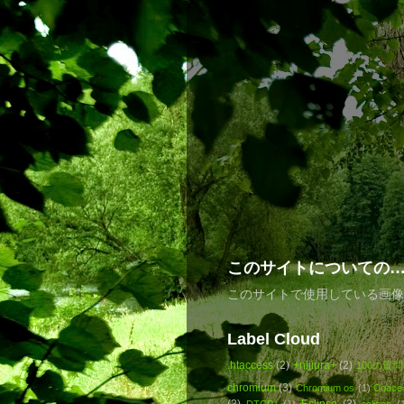
このサイトについての
このサイトで使用している画像
Label Cloud
.htaccess
(2)
+nijiura+
(2)
100の質問
chromium
(3)
Chromium os
(1)
Coace
(2)
Eclipse
(3)
DTCP+
(1)
eclisep
(