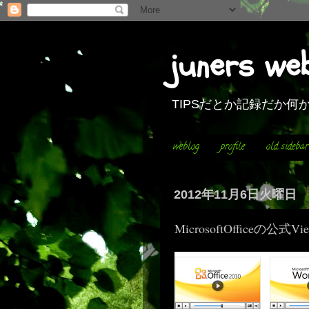
juners we
TIPSだとか記録だか
weblog
profile
old sidebar
2012年11月6日火曜日
MicrosoftOfficeの