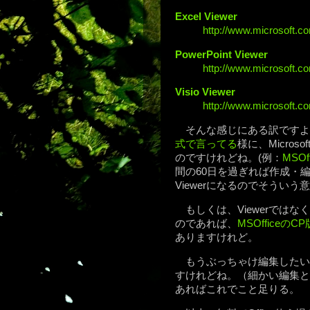
Excel Viewer
http://www.microsoft.co
PowerPoint Viewer
http://www.microsoft.co
Visio Viewer
http://www.microsoft.c
そんな感じにある訳ですよ。
式で言ってる
様に、Micros
のですけれどね。(例：
MSOf
間の60日を過ぎれば作成・
Viewerになるのでそうい
もしくは、Viewerではな
のであれば、
MSOfficeのCP
ありますけれど。
もうぶっちゃけ編集したい
すけれどね。（細かい編集と
あればこれでこと足りる。