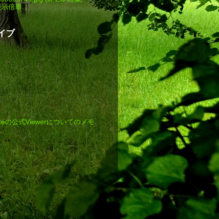
 表示倍率...
イブ
Officeの公式Viewerについてのメモ