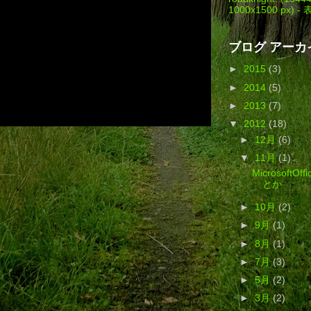
1000x1500 px) -
ブログ アーカ
►
2015
(3)
►
2014
(5)
►
2013
(7)
▼
2012
(18)
►
12月
(6)
▼
11月
(1)
Microsoft
とか
►
10月
(2)
►
9月
(1)
►
8月
(1)
►
7月
(3)
►
5月
(2)
►
3月
(2)