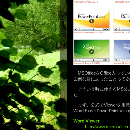
MS
OfficeをOffic
面倒な目にあったことってあ
そういう時に使えるMS公式のO
た。
まず、公式でViewerを
Word,Excel,PowerPoint,Vi
Word Viewer
http://www.microsoft.co