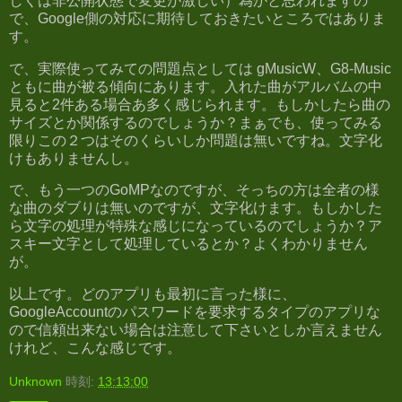
しくは非公開状態で変更が激しい）為かと思われますの
で、Google側の対応に期待しておきたいところではありま
す。
で、実際使ってみての問題点としては gMusicW、G8-Music
ともに曲が被る傾向にあります。入れた曲がアルバムの中
見ると2件ある場合あ多く感じられます。もしかしたら曲の
サイズとか関係するのでしょうか？まぁでも、使ってみる
限りこの２つはそのくらいしか問題は無いですね。文字化
けもありませんし。
で、もう一つのGoMPなのですが、そっちの方は全者の様
な曲のダブりは無いのですが、文字化けます。もしかした
ら文字の処理が特殊な感じになっているのでしょうか？ア
スキー文字として処理しているとか？よくわかりません
が。
以上です。どのアプリも最初に言った様に、
GoogleAccountのパスワードを要求するタイプのアプリな
ので信頼出来ない場合は注意して下さいとしか言えません
けれど、こんな感じです。
Unknown
時刻:
13:13:00