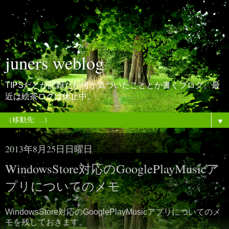
juners weblog
TIPSだとか記録だか何か気づいたこととか書くブログ。最
近は絵茶ログは休止中。
▼
2013年8月25日日曜日
WindowsStore対応のGooglePlayMusicア
プリについてのメモ
WindowsStore対応のGooglePlayMusicアプリについてのメ
モを残しておきます。