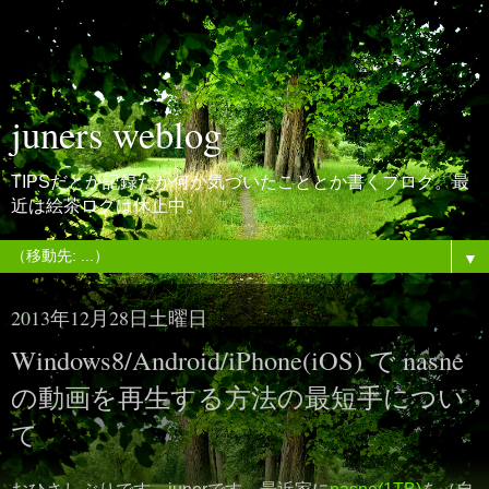
juners weblog
TIPSだとか記録だか何か気づいたこととか書くブログ。最
近は絵茶ログは休止中。
▼
2013年12月28日土曜日
Windows8/Android/iPhone(iOS) で nasne
の動画を再生する方法の最短手につい
て