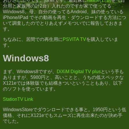
おひさしぶりです。junerです。最近家に
nasne(1TB)
を（自
分用と家族用の計2台）入れたのですが家で使ってる
Windows8、母、自分の使ってるAndroid、妹の使っている
iPhone/iPad でその動画を再生・ダウンロードする方法につ
いて調査したのでとりあえずメモついでに報告しておきま
す。
ちなみに、居間での再生用に
PSVITA TV
を購入していま
す。
Windows8
まず、Windows8ですが、
DiXiM Digital TV plus
という手も
ありますが、5980円と、高いことと、うちの低スペックな
X121eでは体験版でも結構きついということもあり、以下
のソフトを使っています。
StationTV Link
WindowsStoreでダウンロードできる事と。1950円という低
価格、それにX121eでもスムーズに再生出来たのが決め手
でした。