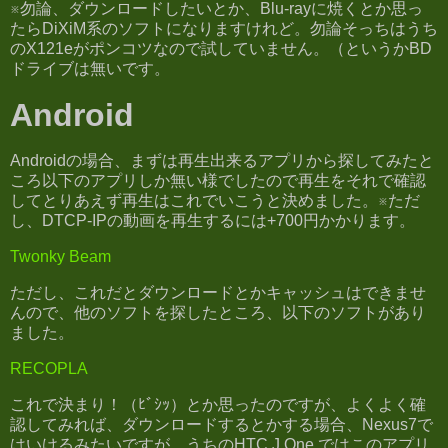
※勿論、ダウンロードしたいとか、Blu-rayに焼くとか思っ
たらDiXiM系のソフトになりますけれど。勿論そっちはうち
のX121eがポンコツなので試していません。（というかBD
ドライブは無いです。
Android
Androidの場合、まずは再生出来るアプリから探してみたと
ころ以下のアプリしか無い様でしたので再生をそれで確認
してとりあえず再生はこれでいこうと決めました。※ただ
し、DTCP-IPの動画を再生するには+700円かかります。
Twonky Beam
ただし、これだとダウンロードとかキャッシュはできませ
んので、他のソフトを探したところ、以下のソフトがあり
ました。
RECOPLA
これで決まり！（ﾋﾞｼｯ）とか思ったのですが、よくよく確
認してみれば、ダウンロードするとかする場合、Nexus7で
はいけるみたいですが、うちのHTC J One ではこのアプリ