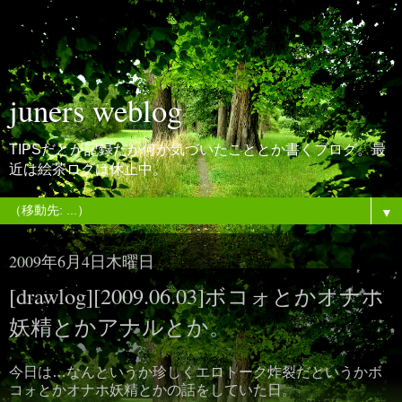
juners weblog
TIPSだとか記録だか何か気づいたこととか書くブログ。最
近は絵茶ログは休止中。
▼
2009年6月4日木曜日
[drawlog][2009.06.03]ボコォとかオナホ
妖精とかアナルとか。
今日は…なんというか珍しくエロトーク炸裂だというかボ
コォとかオナホ妖精とかの話をしていた日。