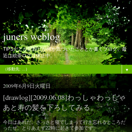
juners weblog
TIPSだとか記録だか何か気づいたこととか書くブログ。最
近は絵茶ログは休止中。
▼
2009年6月9日火曜日
[drawlog][2009.06.08]わっしゃわっしゃ
あと寿の髪を下ろしてみる。
今日はあれだ。さっさと寝てしまって行き忘れるところだ
ったぜ。とりあえず22時に起きて参加です。