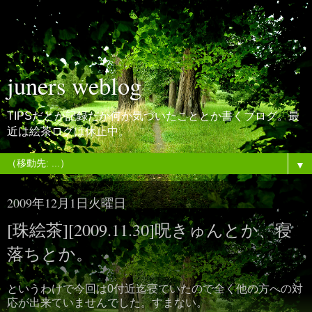
juners weblog
TIPSだとか記録だか何か気づいたこととか書くブログ。最
近は絵茶ログは休止中。
▼
2009年12月1日火曜日
[珠絵茶][2009.11.30]呪きゅんとか、寝
落ちとか。
というわけで今回は0付近迄寝ていたので全く他の方への対
応が出来ていませんでした。すまない。