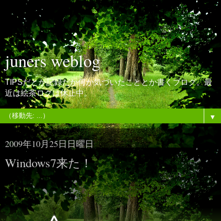
juners weblog
TIPSだとか記録だか何か気づいたこととか書くブログ。最
近は絵茶ログは休止中。
▼
2009年10月25日日曜日
Windows7来た！