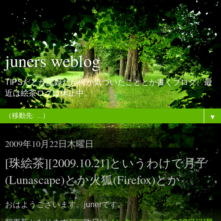
juners weblog
TIPSだとか記録だか何か気づいたこととか書くブログ。最
近は絵茶ログは休止中。
▼
2009年10月22日木曜日
[珠絵茶][2009.10.21]というわけで月子
(Lunascape)とか火狐(Firefox)とか
おはようございます。junerです。