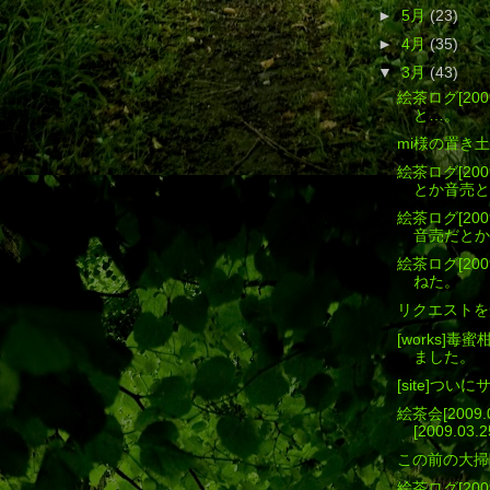
►
5月
(23)
►
4月
(35)
▼
3月
(43)
絵茶ログ[200
と…。
mi様の置き
絵茶ログ[200
とか音売と
絵茶ログ[200
音売だとか
絵茶ログ[200
ねた。
リクエストを
[works]
ました。
[site]つ
絵茶会[2009.03
[2009.0
この前の大掃
絵茶ログ[2009.