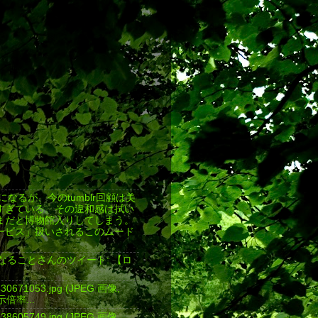
返しになるが、今のtumblr回顧は美
すぎている。その違和感は拭い
まだと博物館入りしてしまう。
ービス」扱いされるこのムード
気になることさんのツイート: 【ロ
4430671053.jpg (JPEG 画像,
表示倍率...
4438605749.jpg (JPEG 画像,