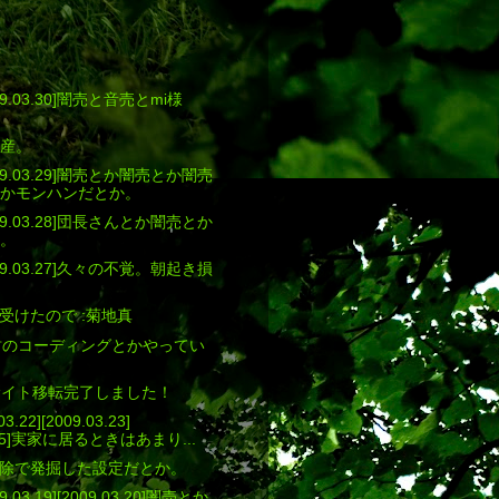
9.03.30]闇売と音売とmi様
土産。
9.03.29]闇売とか闇売とか闇売
かモンハンだとか。
9.03.28]団長さんとか闇売とか
。
9.03.27]久々の不覚。朝起き損
受けたので :菊地真
毒蜜柑のコーディングとかやってい
いにサイト移転完了しました！
.22][2009.03.23]
3.25]実家に居るときはあまり...
除で発掘した設定だとか。
03.19][2009.03.20]闇売とか