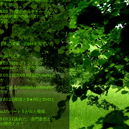
手とか？
9.03.19]榎とか月子とかそんな
mi様が凄いの描いてた。モコ
な日。
「あの楽器」のpt4が出ていた
d-onだとか。
9.03.16]セブドラ！とか
とかadd-onだとか音売とか。
03.13][2009.03.15]Xmarksと
か。
d-onであるFoxmarksがXmarks
です。
9.03.12]初音とB★RSとDVDと
noJのパート５が出た模様。
9.03.11]あれだ。赤門音売とか
か闇売とか？