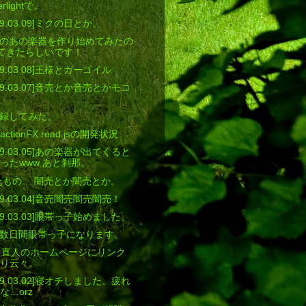
erlightで。
9.03.09]ミクの日とか。
のあの楽器を作り始めてみたの
が出てきたらしいです！
9.03.08]王様とガーゴイル
9.03.07]音売とか音売とかモコ
録してみた。
ractionFX read.jsの開発状況
9.03.05]あの楽器が出てくると
ったwww あと刹那。
Pしたもの。 闇売とか闇売とか。
9.03.04]音売闇売闇売闇売！
9.03.03]眼帯っ子始めました。
数日間眼帯っ子になります。
nk]福田直人のホームページにリンク
り云々。
9.03.02]寝オチしました。疲れ
な…orz