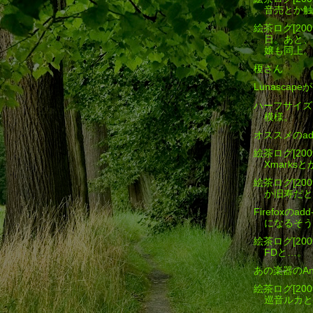
音売とか触
絵茶ログ[200
日。あと、
嬢も同上。
榎さん
Lunascapeが
ハーフサイズ
模様。
オススメのad
絵茶ログ[200
Xmarks
絵茶ログ[2009.
か旧寿だと
Firefoxのad
になるそう
絵茶ログ[200
FDと…。
あの楽器のA
絵茶ログ[200
巡音ルカと