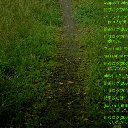
EclipseでSilv
絵茶ログ[200
ハーフサイズ
part.3
絵茶ログ[200
絵茶ログ[200
嬢とか。
フォト蔵に登
masaoConst
絵茶ログ[200
は思わなか
pixivにU
絵茶ログ[200
絵茶ログ[200
結果的な話。
[backli
して貰った
絵茶ログ[200
ていたから