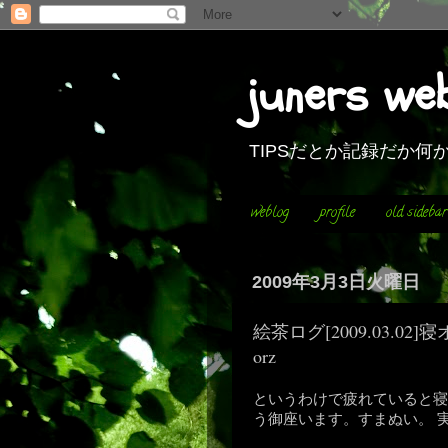
juners we
TIPSだとか記録だか
weblog
profile
old sidebar
2009年3月3日火曜日
絵茶ログ[2009.03.
orz
というわけで疲れていると寝る
う御座います。すまぬい。 