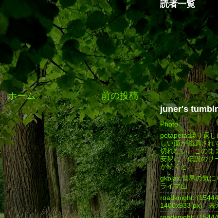
読者一覧
ホーム
前の投稿
juner's tumblr
Photo
petapeta:繰り
しい面が強調され
切れない。このま
安易に「伝説のサ
が続くと、...
gkojax:世界の
ライマ山...
roadknight: (154
1400x933 px) - 
roadknight: (154