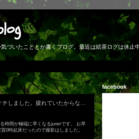
blog
何か気づいたこととか書くブログ。最近は絵茶ログは休止
facebook
02]寝オチしました。疲れていたからな…
時間が極端に早くなるjunerです。 お早
実質0時起床だったので撮影はしました。