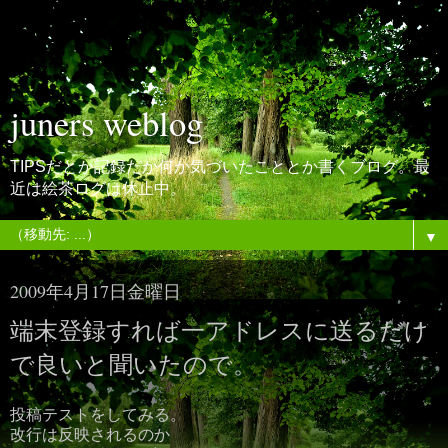
juners weblog
TIPSだとか記録だか何か気づいたこととか書くブログ。最
近は絵茶ログは休止中。
▼
2009年4月17日金曜日
端末登録すれば一アドレスに送るだけ
で良いと聞いたので。
投稿テストをしてみる。
改行は反映されるのか