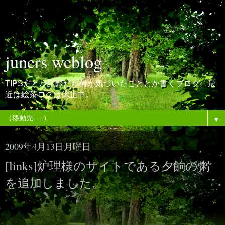
juners weblog
TIPSだとか記録だか何か気づいたこととか書くブログ。最
近は絵茶ログは休止中。
▼
2009年4月13日月曜日
[links]炉理様のサイトである夕餉の粥
を追加しました。