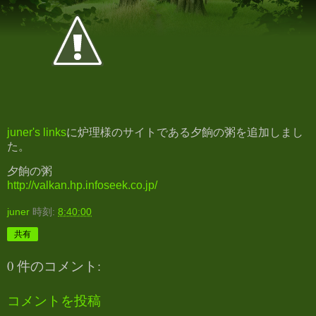
juner's links
に炉理様のサイトである夕餉の粥を追加しまし
た。
夕餉の粥
http://valkan.hp.infoseek.co.jp/
juner
時刻:
8:40:00
共有
0 件のコメント:
コメントを投稿