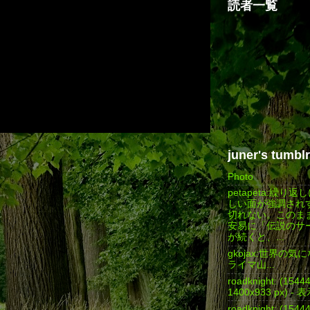
読者一覧
juner's tumblr
Photo
petapeta:繰り
しい面が強調され
切れない。このま
安易に「伝説のサ
が続くと、...
gkojax:世界の
ライマ山...
roadknight: (154
1400x933 px) - 
roadknight: (154