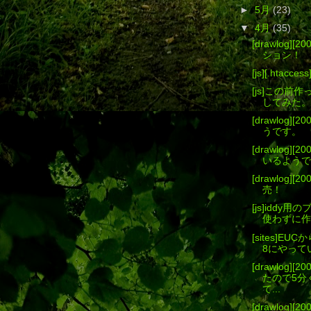
►
5月
(23)
▼
4月
(35)
[drawlog]
ション！
[js][.ht
[js]この前
してみた。
[drawlog]
うです。
[drawlog]
いるようで
[drawlog]
売！
[js]iddy用
使わずに作
[sites]E
8にやって
[drawlog]
たので5分
て...
[drawlog]