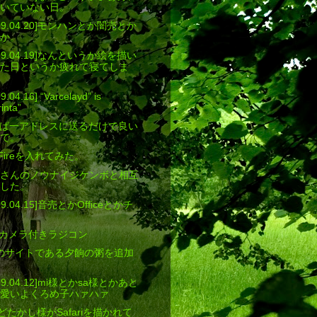
いていない日。
[2009.04.20]モンハンとか闇売とか
か。
[2009.04.19]なんというか絵を描い
た日というか疲れて寝てしま
9.04.16] “Varcelayd” is
inta”
ば一アドレスに送るだけで良い
で。
ibeFireを入れてみた。
おしのさんのノウナイジケンボと相互
した。
2009.04.15]音売とかOfficeとかチ
SP+カメラ付きラジコン
炉理様のサイトである夕餉の粥を追加
2009.04.12]mi様とかsa様とかあと
愛いよくろめ子ハァハァ
]あんどたかし様がSafariを描かれて