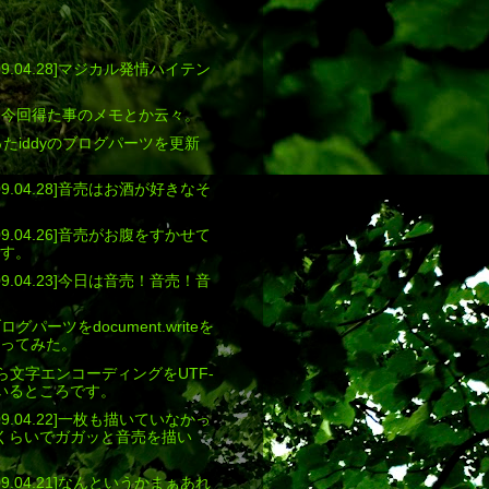
[2009.04.28]マジカル発情ハイテン
access]今回得た事のメモとか云々。
作ったiddyのブログパーツを更新
[2009.04.28]音売はお酒が好きなそ
[2009.04.26]音売がお腹をすかせて
す。
[2009.04.23]今日は音売！音売！音
のブログパーツをdocument.writeを
ってみた。
UCから文字エンコーディングをUTF-
いるところです。
[2009.04.22]一枚も描いていなかっ
くらいでガガッと音売を描い
[2009.04.21]なんというかまぁあれ