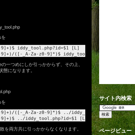
y_tool.php
sを
-9]+)$ iddy_tool.php?id=$1 [L]
-9]+)/([-_A-Za-z0-9]*)$ iddy_tool.php?id=$1&elem=$
Ruleの一つめにしか引っかからず、その上、
せない状態になります。
ol.php
サイト内検索
sを
-9]+)/([-_A-Za-z0-9]*)$ ../iddy_tool.php?id=$1&ele
-9]+)$ ../iddy_tool.php?id=$1 [L]
敗を両方共に引っかからなくなります。
ページビュー