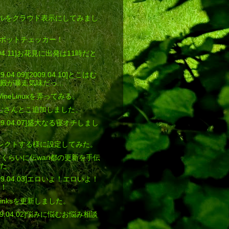
]ラベルをクラウド表示にしてみまし
blog]ボットチェッカー！
009.04.11]お花見に出発は11時だと
009.04.09][2009.04.10]とこはむ
殿が暴走気味だっ...
10]VineLinuxを弄ってみる。
とこはむさんとこ追加しました。
[2009.04.07]盛大なる寝オチしまし
リダイレクトする様に設定してみた。
二日前くらいに伝wari都の更新を手伝
た。
[2009.04.03]エロいよ！エロいよ！
！
er's linksを更新しました。
9.04.02]悩みに悩むお悩み相談