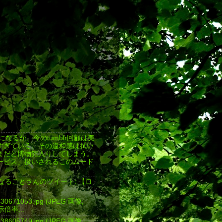
返しになるが、今のtumblr回顧は美
すぎている。その違和感は拭い
まだと博物館入りしてしまう。
ービス」扱いされるこのムード
気になることさんのツイート: 【ロ
4430671053.jpg (JPEG 画像,
表示倍率...
4438605749.jpg (JPEG 画像,