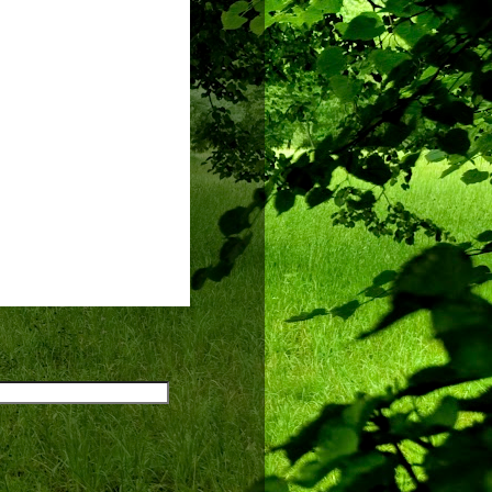
2 [L]
m=$2 [L]