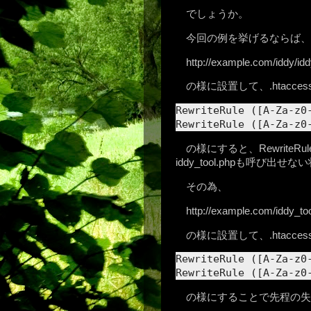
でしょうか。
今回の例を挙げるならば、
http://example.com/iddy/idd
の様に設置して、.htacces
RewriteRule ([A-Za-z0
RewriteRule ([A-Za-z0
の様にすると、Rewrite
iddy_tool.phpも呼び出
その為、
http://example.com/iddy_to
の様に設置して、.htacces
RewriteRule ([A-Za-z0
RewriteRule ([A-Za-z0
の様にすることで先程の失