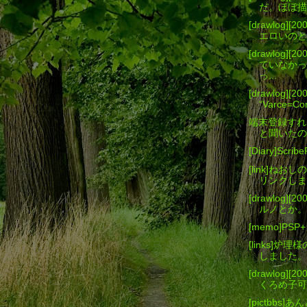
だ。ほぼ描
[drawlog]
エロいのと
[drawlog]
ていなかっ
っ...
[drawlog][200
“Varce=Cor
端末登録すれ
と聞いたの
[Diary]Scr
[link]ね
リンクしま
[drawlog][
ルノとか。
[memo]P
[links]
しました。
[drawlog][
くろめ子可
[pictbbs