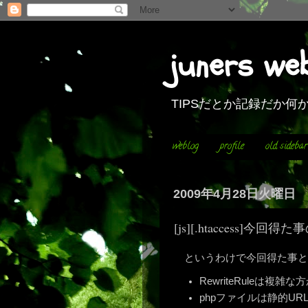
juners we
TIPSだとか記録だか
weblog
profile
old sidebar
2009年4月28日火曜日
[js][.htaccess]今
というわけで今回得た事と
RewriteRuleは複雑
phpファイルは静的U