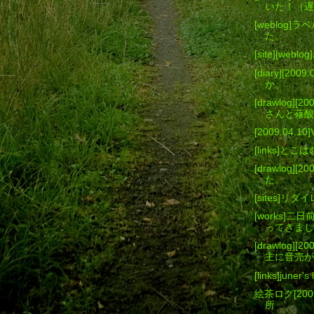
いた！（遅
[weblog
た。
[site][we
[diary][2
か。
[drawlog][2
さんと蓚酸
[2009.04.
[links]
[drawlog]
た。
[sites]
[works]
ってきまし
[drawlog]
主に音売が
[links]jun
絵茶ログ[200
所