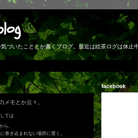
blog
何か気づいたこととか書くブログ。最近は絵茶ログは休止
facebook
回得た事のメモとか云々。
しては
な方から。
RLに巻き込まれない場所に置く。